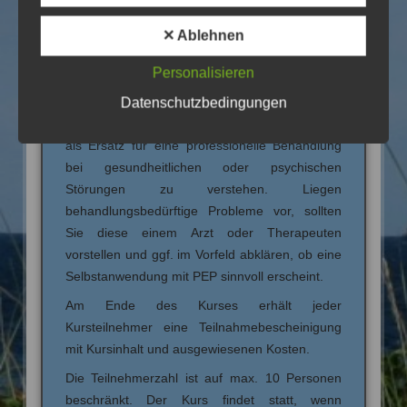
Verantwortung.
✕ Ablehnen
Der Kursinhalt dient ausschließlich zur
Selbstanwendung (Selbsterfahrung mit
Personalisieren
Klopftechniken) und berechtigt nicht dazu Dritte
Datenschutzbedingungen
zu behandeln oder zu coachen! Die im Kurs
vermittelten Techniken und Übungen sind nicht
als Ersatz für eine professionelle Behandlung
bei gesundheitlichen oder psychischen
Störungen zu verstehen. Liegen
behandlungsbedürftige Probleme vor, sollten
Sie diese einem Arzt oder Therapeuten
vorstellen und ggf. im Vorfeld abklären, ob eine
Selbstanwendung mit PEP sinnvoll erscheint.
Am Ende des Kurses erhält jeder
Kursteilnehmer eine Teilnahmebescheinigung
mit Kursinhalt und ausgewiesenen Kosten.
Die Teilnehmerzahl ist auf max. 10 Personen
beschränkt. Der Kurs findet statt, wenn